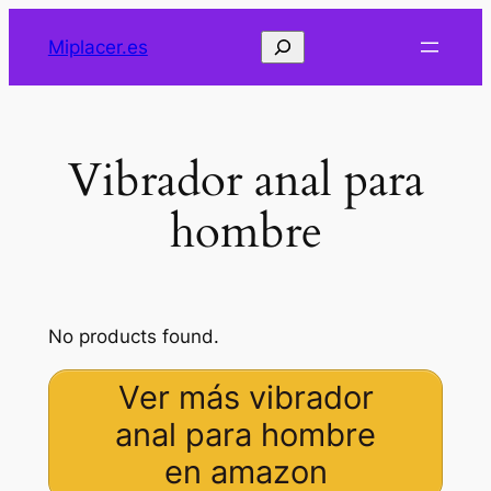
Saltar
Buscar
Miplacer.es
al
contenido
Vibrador anal para
hombre
No products found.
Ver más vibrador
anal para hombre
en amazon