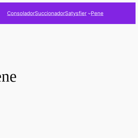
Consolador
Succionador
Satysfier
Pene
ene