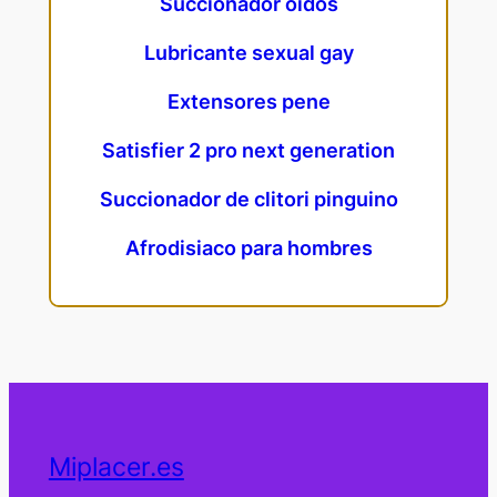
Succionador oidos
Lubricante sexual gay
Extensores pene
Satisfier 2 pro next generation
Succionador de clitori pinguino
Afrodisiaco para hombres
Miplacer.es