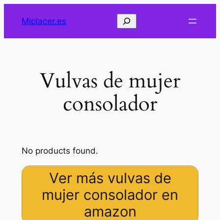
Saltar
Buscar
Miplacer.es
al
contenido
Vulvas de mujer
consolador
No products found.
Ver más vulvas de
mujer consolador en
amazon