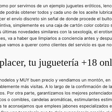
omo por servirnos de un ejemplo juguetes eróticos, lenc
 podrás obtener todos y cada uno de los aceite lubrica
er el envío discreto sin señal de donde procede el bulto
tintiva, simplemente es una caja de cartón color cobrizo 
últimas novedades similares con la sexología, el erotismo
es, va a haber que limpiarlos a conciencia antes y despué
o que vamos a querer como clientes del servicio es que no
lacer, tu juguetería +18 on
8 modelos y MUY buen precio y vendiamos un montón, en
lemente más visitas. A lo largo de la confirmación de l
s. Por otra parte, garantizamos los mejores potenciad
cos o comibles, candelas aromáticas, estimulantes estim
is te aconsejamos que emplees jabones especializados e