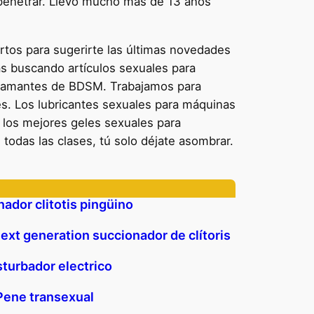
l penetrar. Llevo mucho más de 13 años
rtos para sugerirte las últimas novedades
as buscando artículos sexuales para
os amantes de BDSM. Trabajamos para
es. Los lubricantes sexuales para máquinas
 los mejores geles sexuales para
odas las clases, tú solo déjate asombrar.
ador clitotis pingüino
ext generation succionador de clítoris
turbador electrico
Pene transexual