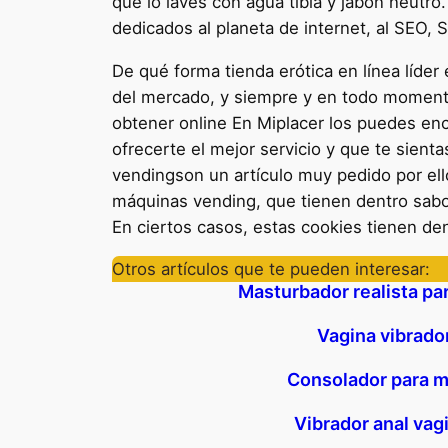
que lo laves con agua tibia y jabón neutro
dedicados al planeta de internet, al SEO,
De qué forma tienda erótica en línea líde
del mercado, y siempre y en todo momento 
obtener online En Miplacer los puedes en
ofrecerte el mejor servicio y que te sient
vendingson un artículo muy pedido por el
máquinas vending, que tienen dentro sabor
En ciertos casos, estas cookies tienen de
Otros artículos que te pueden interesar:
Masturbador realista p
Vagina vibrado
Consolador para m
Vibrador anal vag