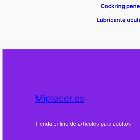
Cockring pene
Lubricante ocul
Miplacer.es
Tienda online de articulos para adultos