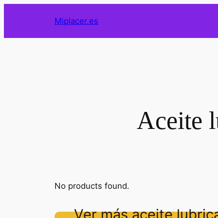
Saltar
Miplacer.es
al
contenido
Aceite l
No products found.
Ver más aceite lubri