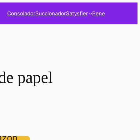
Consolador
Succionador
Satysfier
Pene
 de papel
azon