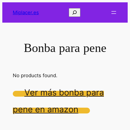
Saltar
Buscar
Miplacer.es
al
contenido
Bonba para pene
No products found.
Ver más bonba para
pene en amazon