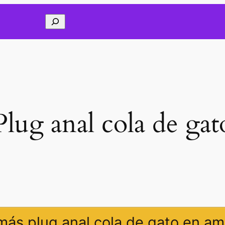
Buscar
Plug anal cola de gat
más plug anal cola de gato en a