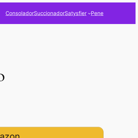
Consolador
Succionador
Satysfier
Pene
o
mazon