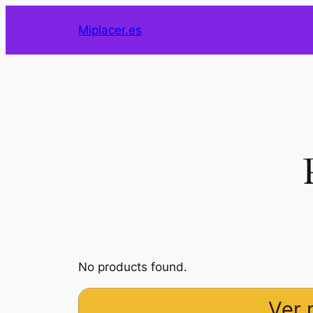
Saltar
Miplacer.es
al
contenido
No products found.
Ver 