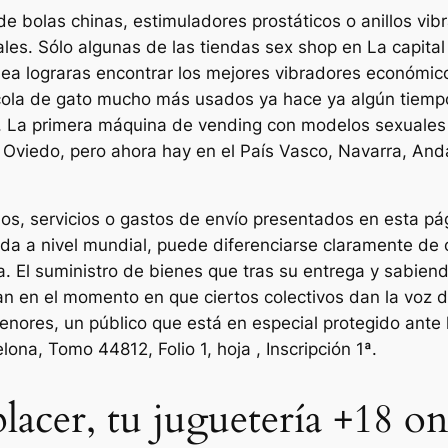
 bolas chinas, estimuladores prostáticos o anillos vib
les. Sólo algunas de las tiendas sex shop en La capital
ea lograras encontrar los mejores vibradores económic
 cola de gato mucho más usados ya hace ya algún tiempo
s. La primera máquina de vending con modelos sexuales 
de Oviedo, pero ahora hay en el País Vasco, Navarra, An
s, servicios o gastos de envío presentados en esta pág
a a nivel mundial, puede diferenciarse claramente de ot
siva. El suministro de bienes que tras su entrega y sabi
tan en el momento en que ciertos colectivos dan la voz 
enores, un público que está en especial protegido ante l
ona, Tomo 44812, Folio 1, hoja , Inscripción 1ª.
lacer, tu juguetería +18 on