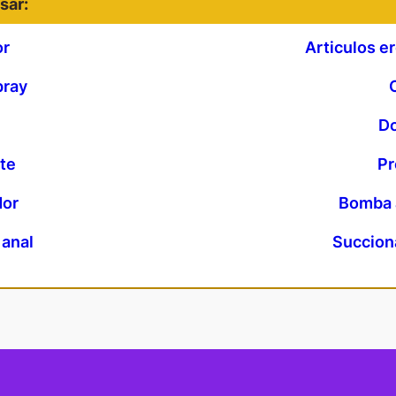
sar:
or
Articulos e
pray
Do
te
Pr
dor
Bomba a
anal
Succiona