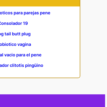
roticos para parejas pene
Consolador 19
g tail butt plug
obiotico vagina
l vacio para el pene
dor clitotis pingüino