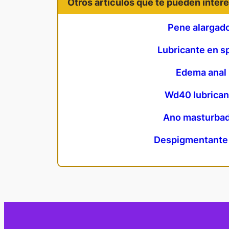
Otros artículos que te pueden intere
Pene alargad
Lubricante en s
Edema anal
Wd40 lubrican
Ano masturba
Despigmentante 