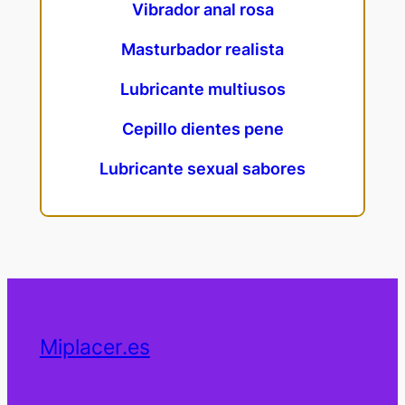
Vibrador anal rosa
Masturbador realista
Lubricante multiusos
Cepillo dientes pene
Lubricante sexual sabores
Miplacer.es