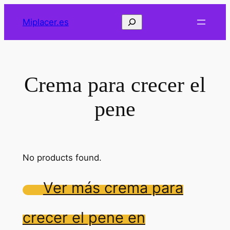
Saltar
Buscar
Miplacer.es
al
contenido
Crema para crecer el
pene
No products found.
Ver más crema para
crecer el pene en