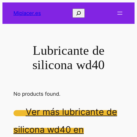
Saltar
Buscar
Miplacer.es
al
contenido
Lubricante de
silicona wd40
No products found.
Ver más lubricante de
silicona wd40 en