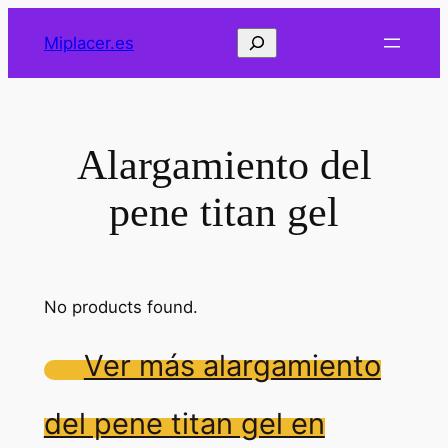
Saltar
Buscar
Miplacer.es
al
contenido
Alargamiento del
pene titan gel
No products found.
Ver más alargamiento
del pene titan gel en