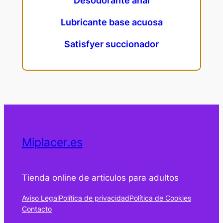
Desodorante anal
Lubricante base acuosa
Satisfyer succionador
Miplacer.es
Tienda online de articulos para adultos
Aviso Legal
Política de privacidad
Política de Cookies
Contacto