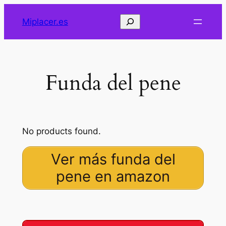
Saltar
Buscar
Miplacer.es
al
contenido
Funda del pene
No products found.
Ver más funda del
pene en amazon