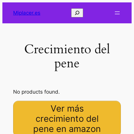
Saltar
Buscar
Miplacer.es
al
contenido
Crecimiento del
pene
No products found.
Ver más
crecimiento del
pene en amazon