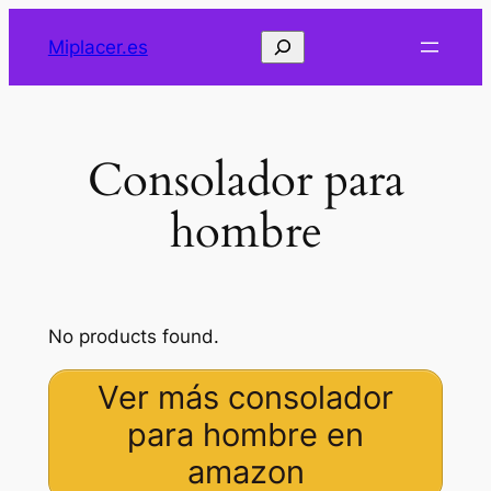
Saltar
Buscar
Miplacer.es
al
contenido
Consolador para
hombre
No products found.
Ver más consolador
para hombre en
amazon