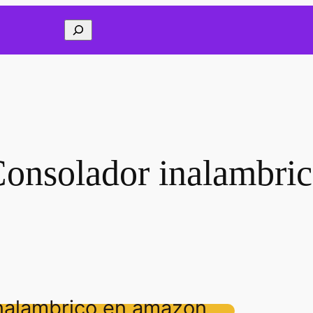
Buscar
onsolador inalambri
nalambrico en amazon