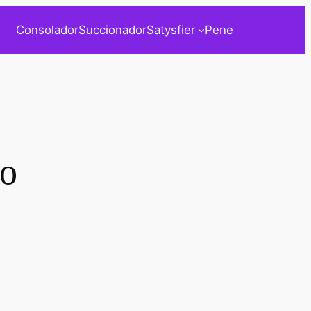
Consolador
Succionador
Satysfier
Pene
co