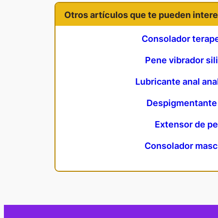
Otros artículos que te pueden intere
Consolador terap
Pene vibrador sil
Lubricante anal ana
Despigmentante 
Extensor de p
Consolador masc