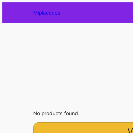
Saltar
Miplacer.es
al
contenido
No products found.
V