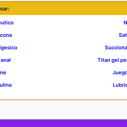
sar:
eutico
N
icona
Sat
lgesico
Succiona
anal
Titan gel p
ene
Juego
ulino
Lubri