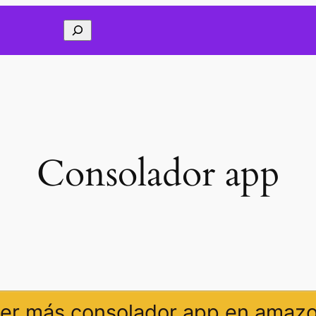
Buscar
Consolador app
er más consolador app en amaz