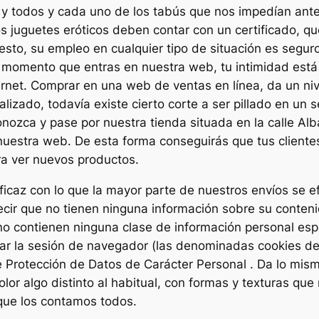
 y todos y cada uno de los tabús que nos impedían ant
s juguetes eróticos deben contar con un certificado, q
o, su empleo en cualquier tipo de situación es seguro. 
momento que entras en nuestra web, tu intimidad está 
rnet. Comprar en una web de ventas en línea, da un niv
alizado, todavía existe cierto corte a ser pillado en un
zca y pase por nuestra tienda situada en la calle Albarr
uestra web. De esta forma conseguirás que tus cliente
ra ver nuevos productos.
icaz con lo que la mayor parte de nuestros envíos se ef
decir que no tienen ninguna información sobre su conte
no contienen ninguna clase de información personal esp
izar la sesión de navegador (las denominadas cookies de
e Protección de Datos de Carácter Personal . Da lo mi
or algo distinto al habitual, con formas y texturas que 
que los contamos todos.