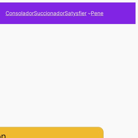
Consolador
Succionador
Satysfier
Pene
on