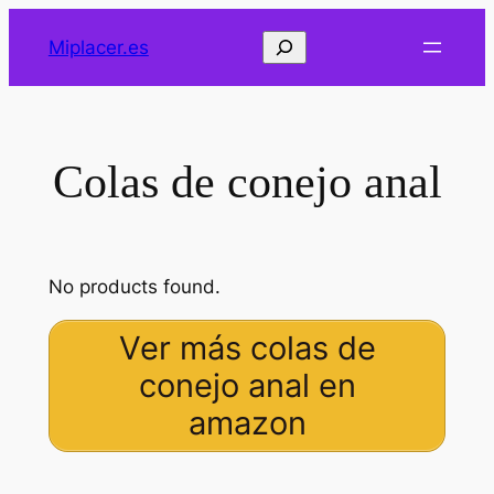
Saltar
Buscar
Miplacer.es
al
contenido
Colas de conejo anal
No products found.
Ver más colas de
conejo anal en
amazon