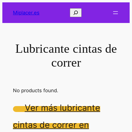
Saltar
Buscar
Miplacer.es
al
contenido
Lubricante cintas de
correr
No products found.
Ver más lubricante
cintas de correr en