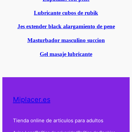
Lubricante cubos de rubik
Jes extender black alargamiento de pene
Masturbador masculino succion
Gel masaje lubricante
Miplacer.es
Tienda online de articulos para adultos