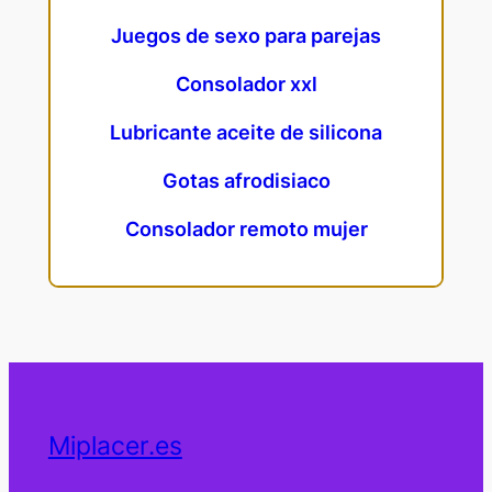
Juegos de sexo para parejas
Consolador xxl
Lubricante aceite de silicona
Gotas afrodisiaco
Consolador remoto mujer
Miplacer.es