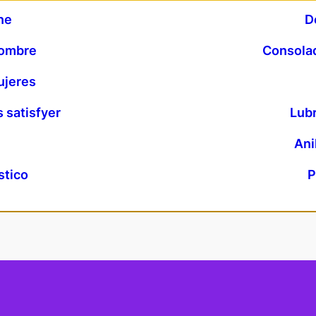
ne
D
hombre
Consola
ujeres
s satisfyer
Lubr
Ani
stico
P