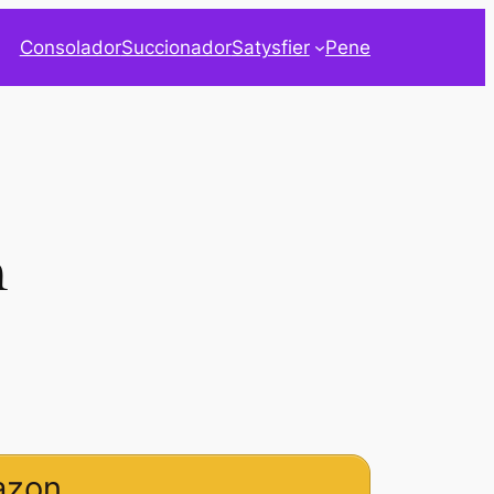
Consolador
Succionador
Satysfier
Pene
n
azon