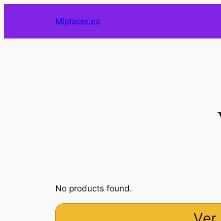
Saltar
Miplacer.es
al
contenido
No products found.
Ver