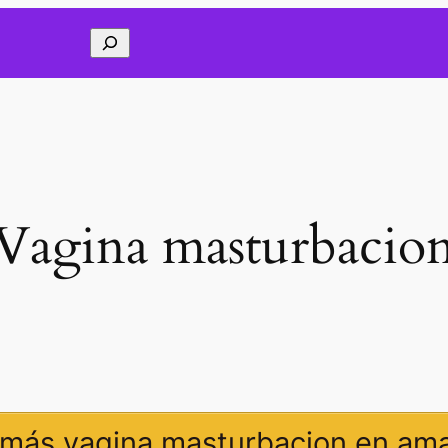
Buscar
Vagina masturbacio
 más vagina masturbacion en am