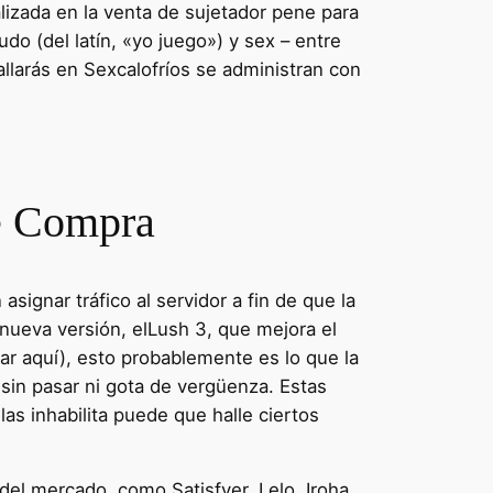
lizada en la venta de sujetador pene para
 (del latín, «yo juego») y sex – entre
llarás en Sexcalofríos se administran con
de Compra
gnar tráfico al servidor a fin de que la
a nueva versión, elLush 3, que mejora el
rar aquí), esto probablemente es lo que la
sin pasar ni gota de vergüenza. Estas
as inhabilita puede que halle ciertos
el mercado, como Satisfyer, Lelo, Iroha,