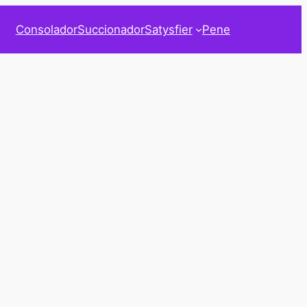
Consolador
Succionador
Satysfier
Pene