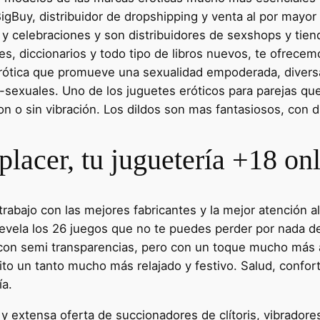
gBuy, distribuidor de dropshipping y venta al por mayor d
s y celebraciones y son distribuidores de sexshops y tien
, diccionarios y todo tipo de libros nuevos, te ofrecemo
ótica que promueve una sexualidad empoderada, diversa 
ivo-sexuales. Uno de los juguetes eróticos para parejas
on o sin vibración. Los dildos son mas fantasiosos, con d
lacer, tu juguetería +18 on
ajo con las mejores fabricantes y la mejor atención al c
 Revela los 26 juegos que no te puedes perder por nada d
nal con semi transparencias, pero con un toque mucho má
o un tanto mucho más relajado y festivo. Salud, confort
ía.
y extensa oferta de succionadores de clítoris, vibradores