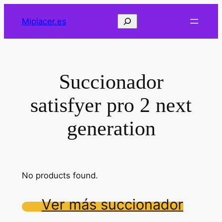
Saltar
Buscar
Miplacer.es
al
contenido
Succionador
satisfyer pro 2 next
generation
No products found.
Ver más succionador