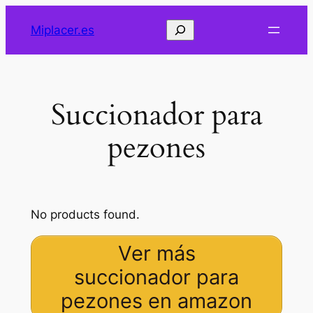
Saltar
Buscar
Miplacer.es
al
contenido
Succionador para
pezones
No products found.
Ver más
succionador para
pezones en amazon