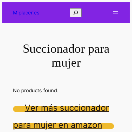
Saltar
Buscar
Miplacer.es
al
contenido
Succionador para
mujer
No products found.
Ver más succionador
para mujer en amazon