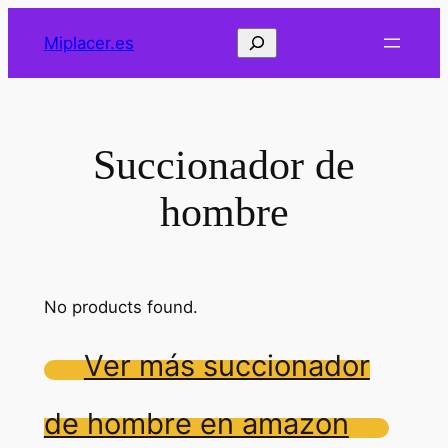
Saltar
Buscar
Miplacer.es
al
contenido
Succionador de
hombre
No products found.
Ver más succionador
de hombre en amazon