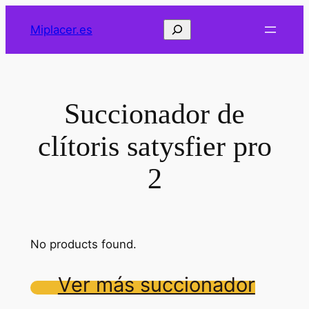
Saltar
Buscar
Miplacer.es
al
contenido
Succionador de
clítoris satysfier pro
2
No products found.
Ver más succionador