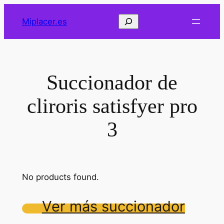
Saltar
Buscar
Miplacer.es
al
contenido
Succionador de
cliroris satisfyer pro
3
No products found.
Ver más succionador