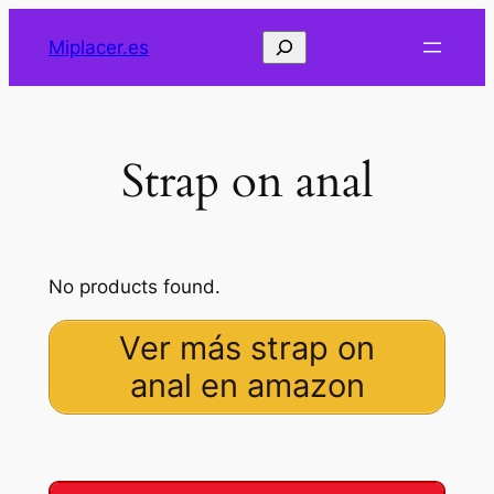
Saltar
Buscar
Miplacer.es
al
contenido
Strap on anal
No products found.
Ver más strap on
anal en amazon