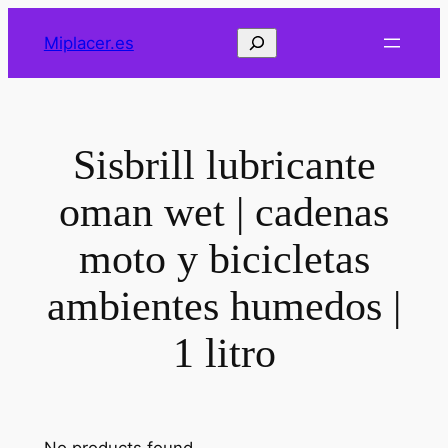
Saltar
Buscar
Miplacer.es
al
contenido
Sisbrill lubricante
oman wet | cadenas
moto y bicicletas
ambientes humedos |
1 litro
No products found.