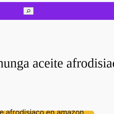
Buscar
hunga aceite afrodisia
e afrodisiaco en amazon