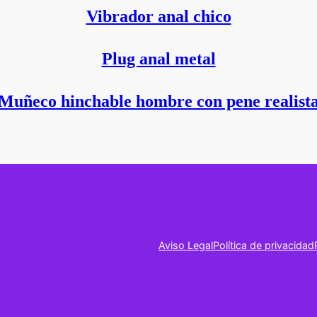
Vibrador anal chico
Plug anal metal
Muñeco hinchable hombre con pene realist
Aviso Legal
Política de privacidad