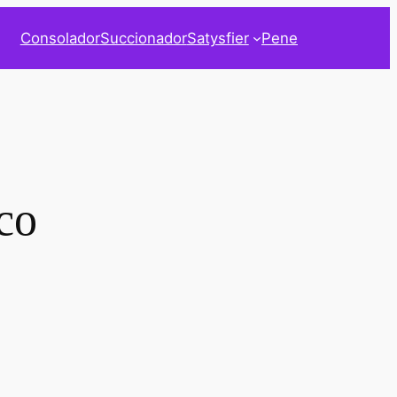
Consolador
Succionador
Satysfier
Pene
co