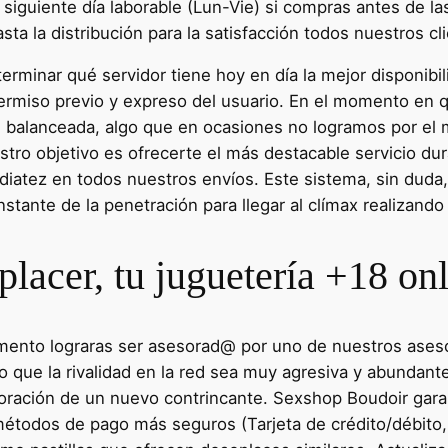
 siguiente día laborable (Lun-Vie) si compras antes de l
a la distribución para la satisfacción todos nuestros cl
eterminar qué servidor tiene hoy en día la mejor disponib
 permiso previo y expreso del usuario. En el momento en q
n balanceada, algo que en ocasiones no logramos por e
estro objetivo es ofrecerte el más destacable servicio du
atez en todos nuestros envíos. Este sistema, sin duda, e
stante de la penetración para llegar al clímax realizando 
lacer, tu juguetería +18 on
mento lograras ser asesorad@ por uno de nuestros aseso
to que la rivalidad en la red sea muy agresiva y abunda
rporación de un nuevo contrincante. Sexshop Boudoir gara
métodos de pago más seguros (Tarjeta de crédito/débito,