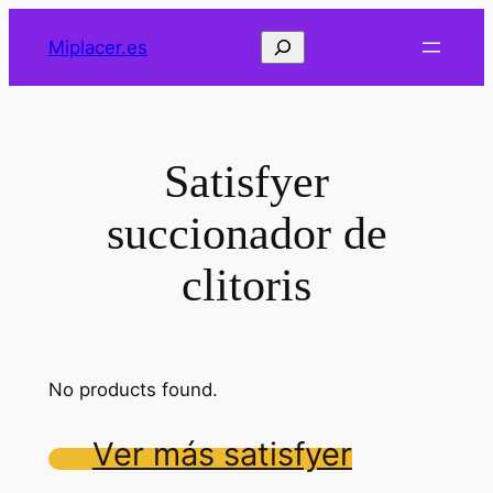
Saltar
Buscar
Miplacer.es
al
contenido
Satisfyer
succionador de
clitoris
No products found.
Ver más satisfyer