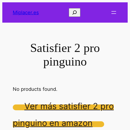
Saltar
Buscar
Miplacer.es
al
contenido
Satisfier 2 pro
pinguino
No products found.
Ver más satisfier 2 pro
pinguino en amazon