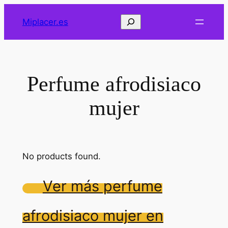
Saltar
Buscar
Miplacer.es
al
contenido
Perfume afrodisiaco
mujer
No products found.
Ver más perfume
afrodisiaco mujer en