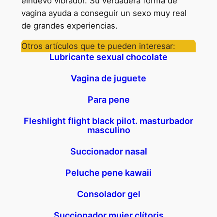
elhuevo vibrador. Su verdadera forma de
vagina ayuda a conseguir un sexo muy real
de grandes experiencias.
Otros artículos que te pueden interesar:
Lubricante sexual chocolate
Vagina de juguete
Para pene
Fleshlight flight black pilot. masturbador
masculino
Succionador nasal
Peluche pene kawaii
Consolador gel
Succionador mujer clítoris