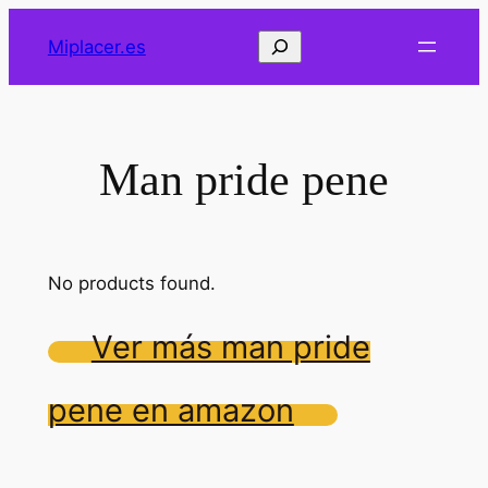
Saltar
Buscar
Miplacer.es
al
contenido
Man pride pene
No products found.
Ver más man pride
pene en amazon