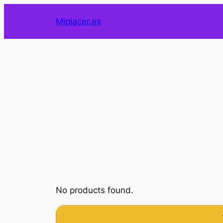
Saltar
Miplacer.es
al
contenido
No products found.