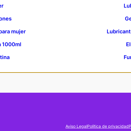
er
Lu
zones
Ge
para mujer
Lubricant
a 1000ml
E
tina
Fu
Aviso Legal
Política de privacidad
P