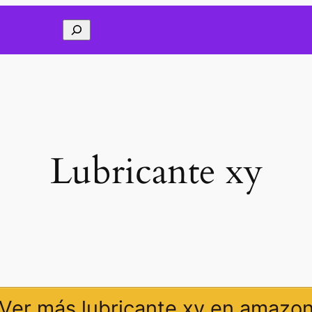
Buscar
Lubricante xy
Ver más lubricante xy en amazo