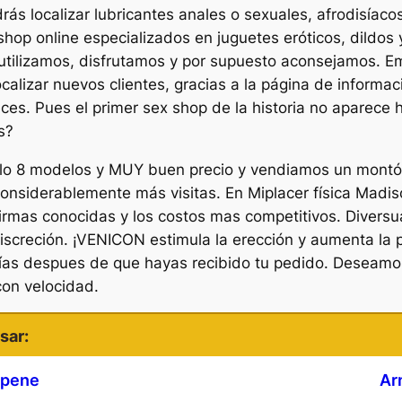
ás localizar lubricantes anales o sexuales, afrodisíaco
op online especializados en juguetes eróticos, dildos y
 utilizamos, disfrutamos y por supuesto aconsejamos. Em
calizar nuevos clientes, gracias a la página de inform
eces. Pues el primer sex shop de la historia no aparece 
s?
solo 8 modelos y MUY buen precio y vendiamos un mont
onsiderablemente más visitas. En Miplacer física Madi
irmas conocidas y los costos mas competitivos. Diversu
iscreción. ¡VENICON estimula la erección y aumenta la
días despues de que hayas recibido tu pedido. Deseamo
on velocidad.
sar:
 pene
Ar