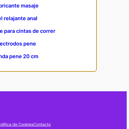
bricante masaje
l relajante anal
e para cintas de correr
lectrodos pene
nda pene 20 cm
olítica de Cookies
Contacto