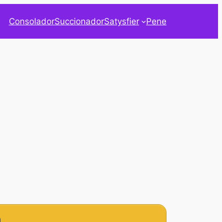
Consolador
Succionador
Satysfier
Pene
n