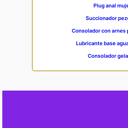
Plug anal muj
Succionador pe
Consolador con arnes 
Lubricante base agu
Consolador gela