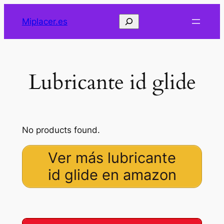
Saltar
Buscar
Miplacer.es
al
contenido
Lubricante id glide
No products found.
Ver más lubricante
id glide en amazon