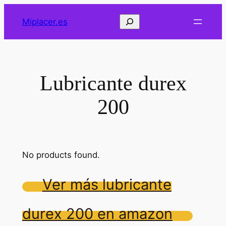
Saltar
Buscar
Miplacer.es
al
contenido
Lubricante durex
200
No products found.
Ver más lubricante
durex 200 en amazon