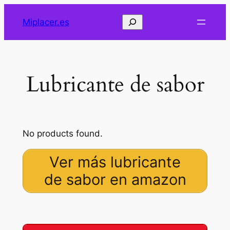
Saltar
Buscar
Miplacer.es
al
contenido
Lubricante de sabor
No products found.
Ver más lubricante
de sabor en amazon