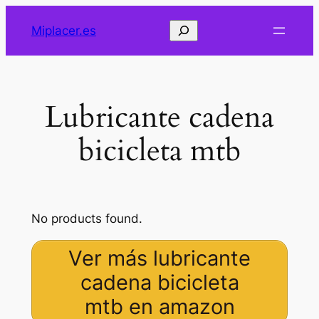
Saltar
Buscar
Miplacer.es
al
contenido
Lubricante cadena
bicicleta mtb
No products found.
Ver más lubricante
cadena bicicleta
mtb en amazon