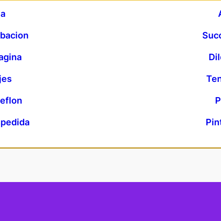
na
rbacion
Succ
agina
Di
jes
Ten
teflon
P
spedida
Pin