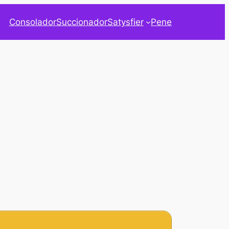
Consolador
Succionador
Satysfier
Pene