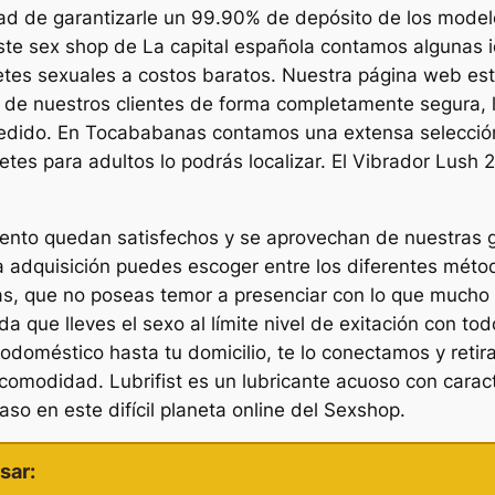
dad de garantizarle un 99.90% de depósito de los model
e sex shop de La capital española contamos algunas id
uetes sexuales a costos baratos. Nuestra página web es
 de nuestros clientes de forma completamente segura, 
pedido. En Tocababanas contamos una extensa selección
etes para adultos lo podrás localizar. El Vibrador Lush
ento quedan satisfechos y se aprovechan de nuestras 
la adquisición puedes escoger entre los diferentes mé
eras, que no poseas temor a presenciar con lo que mucho
a que lleves el sexo al límite nivel de exitación con t
rodoméstico hasta tu domicilio, te lo conectamos y retir
comodidad. Lubrifist es un lubricante acuoso con caract
aso en este difícil planeta online del Sexshop.
sar: