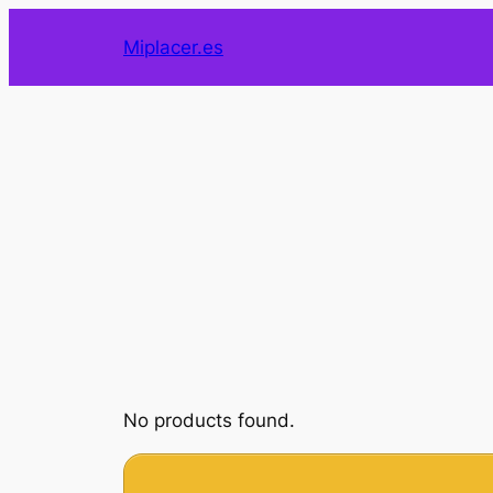
Saltar
Miplacer.es
al
contenido
No products found.