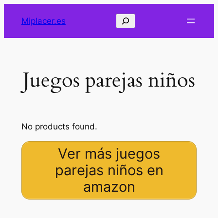
Saltar
Buscar
Miplacer.es
al
contenido
Juegos parejas niños
No products found.
Ver más juegos
parejas niños en
amazon