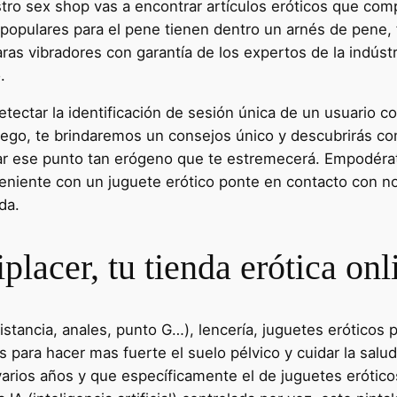
tro sex shop vas a encontrar artículos eróticos que com
s populares para el pene tienen dentro un arnés de pene
as vibradores con garantía de los expertos de la indústr
.
tectar la identificación de sesión única de un usuario co
luego, te brindaremos un consejos único y descubrirás com
ar ese punto tan erógeno que te estremecerá. Empodérate
nveniente con un juguete erótico ponte en contacto con no
da.
placer, tu tienda erótica onl
ancia, anales, punto G…), lencería, juguetes eróticos pa
s para hacer mas fuerte el suelo pélvico y cuidar la sal
arios años y que específicamente el de juguetes eróticos