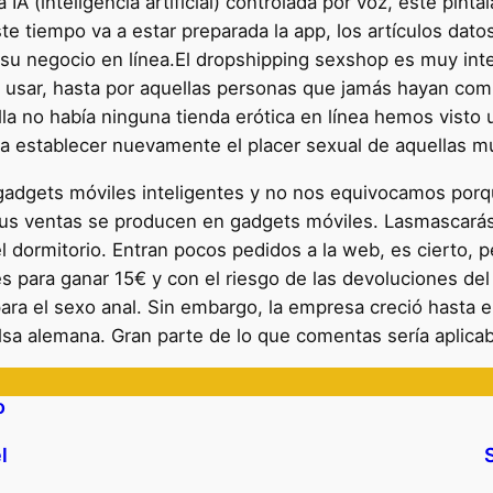
IA (inteligencia artificial) controlada por voz, este pintal
este tiempo va a estar preparada la app, los artículos dato
 su negocio en línea.El dropshipping sexshop es muy in
usar, hasta por aquellas personas que jamás hayan comp
lla no había ninguna tienda erótica en línea hemos visto
 establecer nuevamente el placer sexual de aquellas muj
adgets móviles inteligentes y no nos equivocamos porqu
s ventas se producen en gadgets móviles. Lasmascará
 dormitorio. Entran pocos pedidos a la web, es cierto, p
tes para ganar 15€ y con el riesgo de las devoluciones de
para el sexo anal. Sin embargo, la empresa creció hasta 
sa alemana. Gran parte de lo que comentas sería aplica
o
l