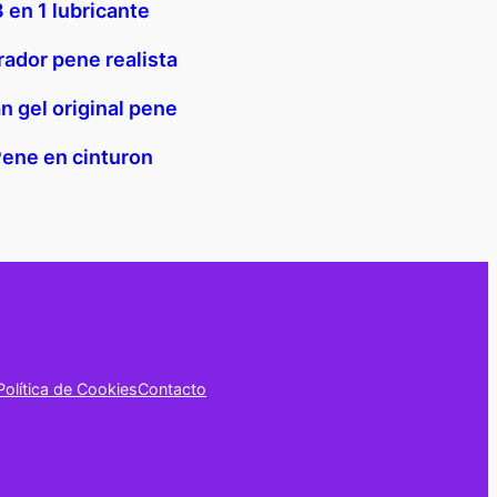
3 en 1 lubricante
rador pene realista
an gel original pene
ene en cinturon
Política de Cookies
Contacto