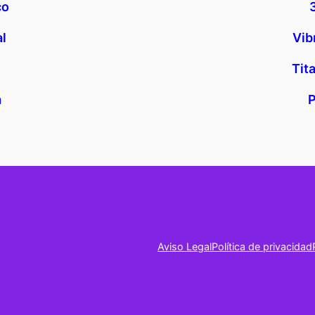
co
al
Vib
Tit
a
P
Aviso Legal
Política de privacidad