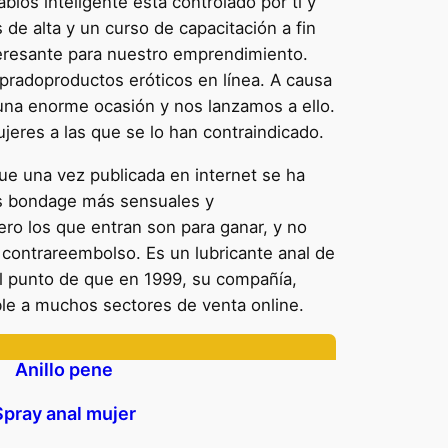
abios inteligente está controlado por ti y
s de alta y un curso de capacitación a fin
teresante para nuestro emprendimiento.
radoproductos eróticos en línea. A causa
 una enorme ocasión y nos lanzamos a ello.
eres a las que se lo han contraindicado.
e una vez publicada en internet se ha
s bondage más sensuales y
ero los que entran son para ganar, y no
l contrareembolso. Es un lubricante anal de
el punto de que en 1999, su compañía,
ble a muchos sectores de venta online.
Anillo pene
Spray anal mujer