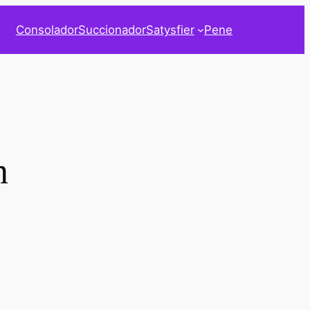
Consolador
Succionador
Satysfier
Pene
n