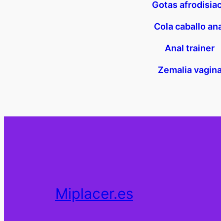
Gotas afrodisia
Cola caballo an
Anal trainer
Zemalia vagin
Miplacer.es