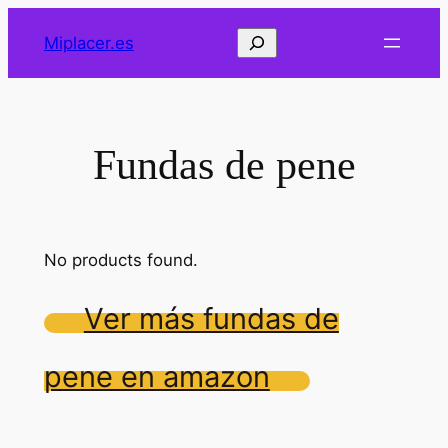
Saltar
Buscar
Miplacer.es
al
contenido
Fundas de pene
No products found.
Ver más fundas de
pene en amazon