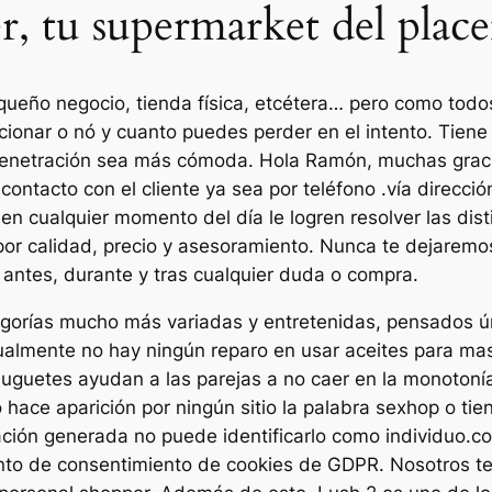
r, tu supermarket del place
queño negocio, tienda física, etcétera… pero como todo
uncionar o nó y cuanto puedes perder en el intento. Tien
 penetración sea más cómoda. Hola Ramón, muchas gracia
ntacto con el cliente ya sea por teléfono .vía dirección
n cualquier momento del día le logren resolver las di
 por calidad, precio y asesoramiento. Nunca te dejaremos
 antes, durante y tras cualquier duda o compra.
tegorías mucho más variadas y entretenidas, pensados ún
ctualmente no hay ningún reparo en usar aceites para ma
guetes ayudan a las parejas a no caer en la monotonía 
 hace aparición por ningún sitio la palabra sexhop o tie
ación generada no puede identificarlo como individuo.
nto de consentimiento de cookies de GDPR. Nosotros te