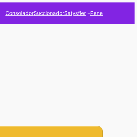
Consolador
Succionador
Satysfier
Pene