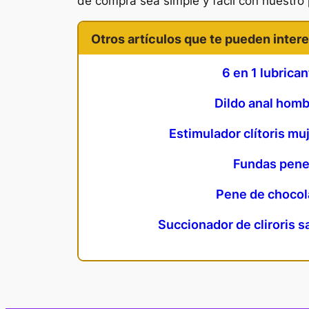
de compra sea simple y fácil con nuestro
Otros artículos que te pueden intere
6 en 1 lubrica
Dildo anal hom
Estimulador clítoris muj
Fundas pen
Pene de chocol
Succionador de cliroris s