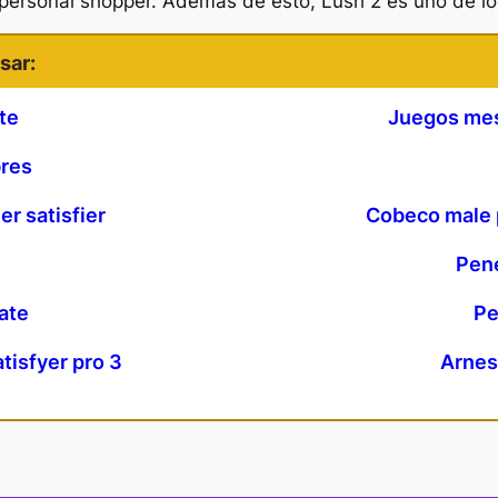
 personal shopper. Además de esto, Lush 2 es uno de l
sar:
nte
Juegos mes
bres
er satisfier
Cobeco male p
e
Pene
ate
Pe
atisfyer pro 3
Arnes