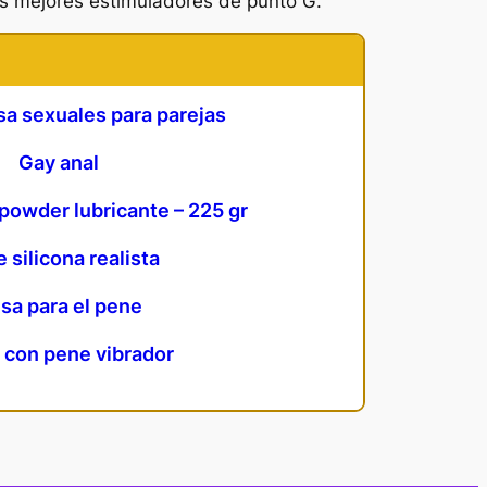
os mejores estimuladores de punto G.
a sexuales para parejas
Gay anal
owder lubricante – 225 gr
 silicona realista
sa para el pene
 con pene vibrador