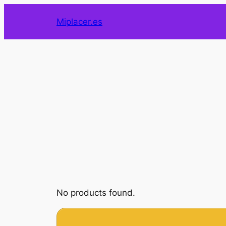
Saltar
Miplacer.es
al
contenido
No products found.