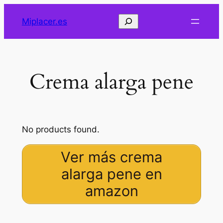
Saltar
Buscar
Miplacer.es
al
contenido
Crema alarga pene
No products found.
Ver más crema
alarga pene en
amazon