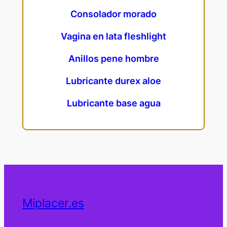
Consolador morado
Vagina en lata fleshlight
Anillos pene hombre
Lubricante durex aloe
Lubricante base agua
Miplacer.es