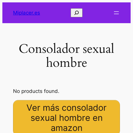
Saltar
Buscar
Miplacer.es
al
contenido
Consolador sexual
hombre
No products found.
Ver más consolador
sexual hombre en
amazon