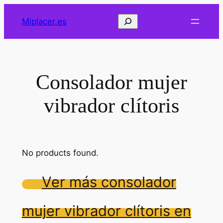
Saltar
Buscar
Miplacer.es
al
contenido
Consolador mujer
vibrador clítoris
No products found.
Ver más consolador
mujer vibrador clítoris en