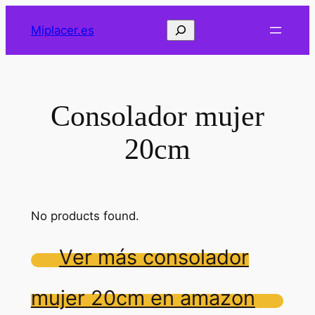
Saltar
Buscar
Miplacer.es
al
contenido
Consolador mujer
20cm
No products found.
Ver más consolador
mujer 20cm en amazon