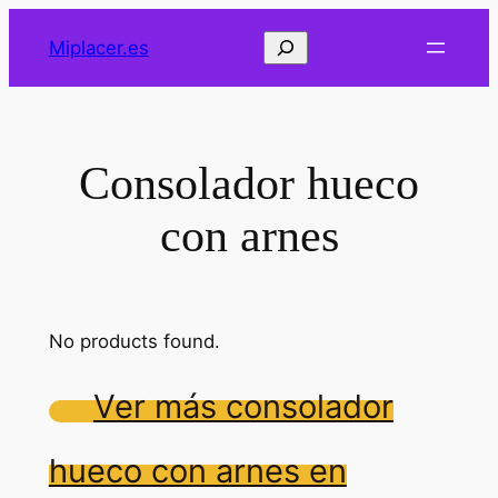
Saltar
Buscar
Miplacer.es
al
contenido
Consolador hueco
con arnes
No products found.
Ver más consolador
hueco con arnes en