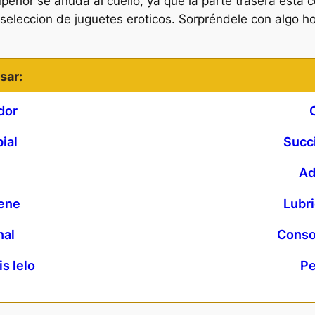
uperior se anuda al cuello, ya que la parte trasera es
seleccion de juguetes eroticos. Sorpréndele con algo ho
sar:
dor
ial
Succ
Ad
pene
Lubri
nal
Conso
is lelo
Pe