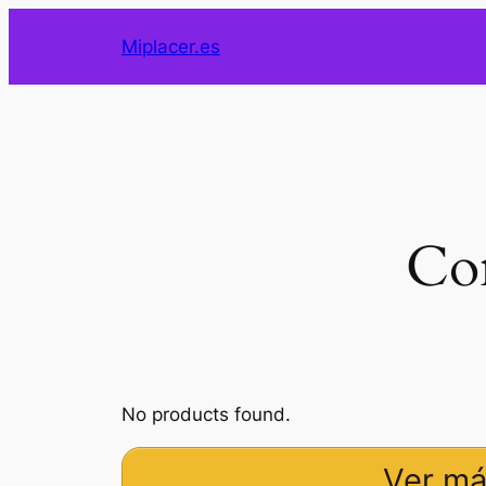
Saltar
Miplacer.es
al
contenido
Co
No products found.
Ver má