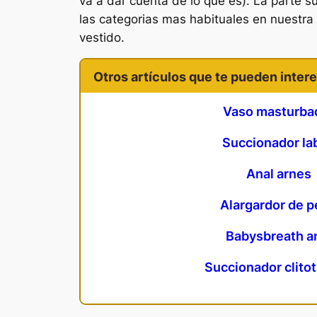
va a dar cuenta de lo que es). La parte s
las categorias mas habituales en nuestra 
vestido.
Otros artículos que te pueden intere
Vaso masturba
Succionador lab
Anal arnes
Alargardor de 
Babysbreath a
Succionador clitot