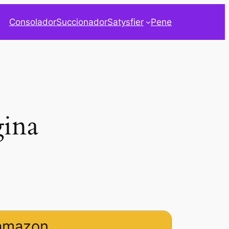
Consolador
Succionador
Satysfier
Pene
ina
 amazon