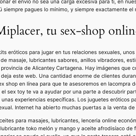
onar el envío no sea una carga excesiva para ti, en nu
 tú siempre pagues lo mínimo, y siempre exactamente el
Miplacer, tu sex-shop onlin
s eróticos para jugar en tus relaciones sexuales, unos 
e masaje, lubricantes sabores, anillos vibradores, esti
provincia de Alicantey Cartagena. Hay imágenes que con
or deja este web. Una cantidad enorme de clientes dura
sex shop en línea para que te asesoremos en lacompra de
, el sex toy te va a ayudar por una parte a descubrir pa
 unas experiencias específicas. Los juguetes eróticos 
exual. Internet ha abierto muchas puertas a la venta d
ceites para masajes, lubricantes, lenceria online econ
, lubricante toko melón y mango y aceite afrodisíaco de