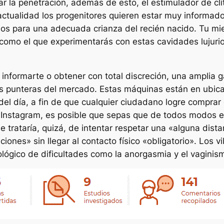
ar la penetración, además de esto, el estimulador de clí
a actualidad los progenitores quieren estar muy inform
sos para una adecuada crianza del recién nacido. Tu mi
 como el que experimentarás con estas cavidades lujur
s informarte o obtener con total discreción, una ampli
s punteras del mercado. Estas máquinas están en ubic
el día, a fin de que cualquier ciudadano logre comprar 
o Instagram, es posible que sepas que de todos modos e
 trataría, quizá, de intentar respetar una «alguna dista
ones» sin llegar al contacto físico «obligatorio». Los v
lógico de dificultades como la anorgasmia y el vaginis