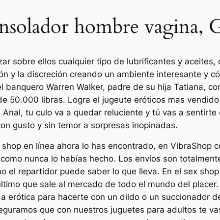
onsolador hombre vagina, 
zar sobre ellos cualquier tipo de lubrificantes y aceites
ión y la discreción creando un ambiente interesante y 
 el banquero Warren Walker, padre de su hija Tatiana, co
 de 50.000 libras. Logra el jugeute eróticos mas vendid
nal, tu culo va a quedar reluciente y tú vas a sentirt
con gusto y sin temor a sorpresas inopinadas.
 shop en línea ahora lo has encontrado, en VibraShop
o como nunca lo habías hecho. Los envíos son totalmen
no el repartidor puede saber lo que lleva. En el sex s
ltimo que sale al mercado de todo el mundo del placer
erótica para hacerte con un dildo o un succionador de c
seguramos que con nuestros juguetes para adultos te va